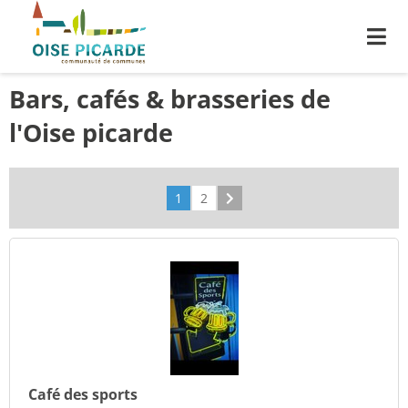
Me
Bars, cafés & brasseries de
l'Oise picarde
1
2
Suivant
Café des sports