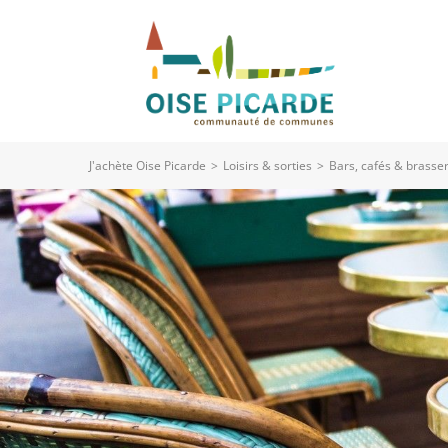
J'achète Oise Picarde
>
Loisirs & sorties
>
Bars, cafés & brasser