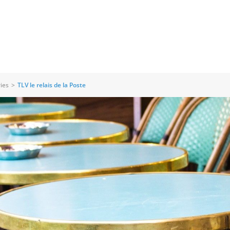
ies
>
TLV le relais de la Poste